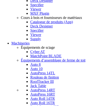
Deck Designer
Specifier
Viewer
MXF Plugin
Cours à bois et fournisseurs de matériaux
Catalogue de produits (App)
Deck Designer
Specifier
Viewer
Supply
Machineries
Équipements de sciage
Cyber AT
MatchPoint BLADE
Équipements d’assemblage de ferme de toit
Auto 8
Auto 10
AutoPress 14TL
Rouleau de finition
RoofTracker III
Jack Table
AutoPress 14RT
AutoPress 16RT
Auto Roll 14TR
Auto Roll 16TR