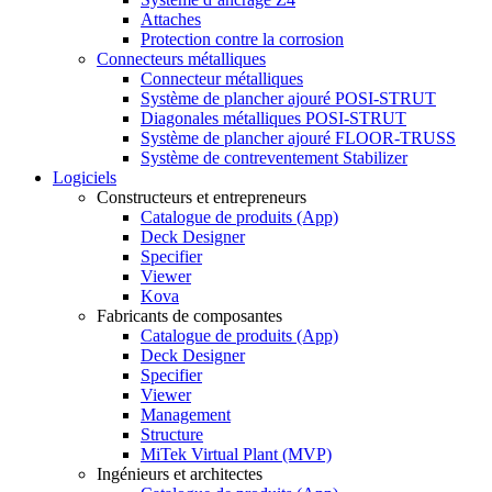
Attaches
Protection contre la corrosion
Connecteurs métalliques
Connecteur métalliques
Système de plancher ajouré POSI-STRUT
Diagonales métalliques POSI-STRUT
Système de plancher ajouré FLOOR-TRUSS
Système de contreventement Stabilizer
Logiciels
Constructeurs et entrepreneurs
Catalogue de produits (App)
Deck Designer
Specifier
Viewer
Kova
Fabricants de composantes
Catalogue de produits (App)
Deck Designer
Specifier
Viewer
Management
Structure
MiTek Virtual Plant (MVP)
Ingénieurs et architectes