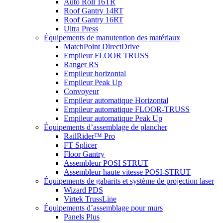
Auto Roll 16TR
Roof Gantry 14RT
Roof Gantry 16RT
Ultra Press
Équipements de manutention des matériaux
MatchPoint DirectDrive
Empileur FLOOR TRUSS
Ranger RS
Empileur horizontal
Empileur Peak Up
Convoyeur
Empileur automatique Horizontal
Empileur automatique FLOOR-TRUSS
Empileur automatique Peak Up
Équipements d’assemblage de plancher
RailRider™ Pro
FT Splicer
Floor Gantry
Assembleur POSI STRUT
Assembleur haute vitesse POSI-STRUT
Équipements de gabarits et système de projection laser
Wizard PDS
Virtek TrussLine
Équipements d’assemblage pour murs
Panels Plus