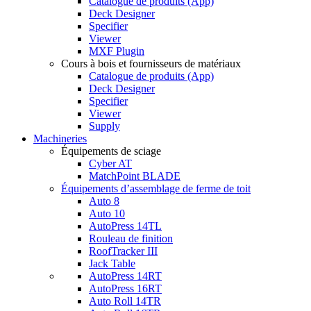
Catalogue de produits (App)
Deck Designer
Specifier
Viewer
MXF Plugin
Cours à bois et fournisseurs de matériaux
Catalogue de produits (App)
Deck Designer
Specifier
Viewer
Supply
Machineries
Équipements de sciage
Cyber AT
MatchPoint BLADE
Équipements d’assemblage de ferme de toit
Auto 8
Auto 10
AutoPress 14TL
Rouleau de finition
RoofTracker III
Jack Table
AutoPress 14RT
AutoPress 16RT
Auto Roll 14TR