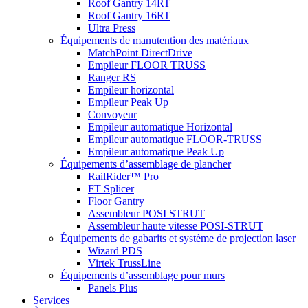
Roof Gantry 14RT
Roof Gantry 16RT
Ultra Press
Équipements de manutention des matériaux
MatchPoint DirectDrive
Empileur FLOOR TRUSS
Ranger RS
Empileur horizontal
Empileur Peak Up
Convoyeur
Empileur automatique Horizontal
Empileur automatique FLOOR-TRUSS
Empileur automatique Peak Up
Équipements d’assemblage de plancher
RailRider™ Pro
FT Splicer
Floor Gantry
Assembleur POSI STRUT
Assembleur haute vitesse POSI-STRUT
Équipements de gabarits et système de projection laser
Wizard PDS
Virtek TrussLine
Équipements d’assemblage pour murs
Panels Plus
Services