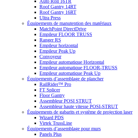
Auto Roll 16TR
Roof Gantry 14RT
Roof Gantry 16RT
Ultra Press
Équipements de manutention des matériaux
MatchPoint DirectDrive
Empileur FLOOR TRUSS
Ranger RS
Empileur horizontal
Empileur Peak Up
Convoyeur
Empileur automatique Horizontal
Empileur automatique FLOOR-TRUSS
Empileur automatique Peak Up
Équipements d’assemblage de plancher
RailRider™ Pro
FT Splicer
Floor Gantry
Assembleur POSI STRUT
Assembleur haute vitesse POSI-STRUT
Équipements de gabarits et système de projection laser
Wizard PDS
Virtek TrussLine
Équipements d’assemblage pour murs
Panels Plus