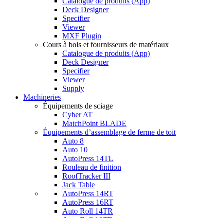
Catalogue de produits (App)
Deck Designer
Specifier
Viewer
MXF Plugin
Cours à bois et fournisseurs de matériaux
Catalogue de produits (App)
Deck Designer
Specifier
Viewer
Supply
Machineries
Équipements de sciage
Cyber AT
MatchPoint BLADE
Équipements d’assemblage de ferme de toit
Auto 8
Auto 10
AutoPress 14TL
Rouleau de finition
RoofTracker III
Jack Table
AutoPress 14RT
AutoPress 16RT
Auto Roll 14TR