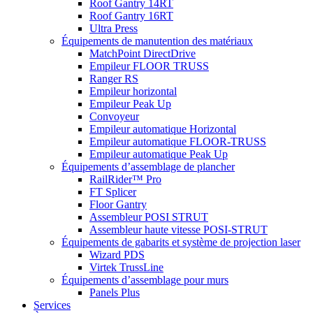
Roof Gantry 14RT
Roof Gantry 16RT
Ultra Press
Équipements de manutention des matériaux
MatchPoint DirectDrive
Empileur FLOOR TRUSS
Ranger RS
Empileur horizontal
Empileur Peak Up
Convoyeur
Empileur automatique Horizontal
Empileur automatique FLOOR-TRUSS
Empileur automatique Peak Up
Équipements d’assemblage de plancher
RailRider™ Pro
FT Splicer
Floor Gantry
Assembleur POSI STRUT
Assembleur haute vitesse POSI-STRUT
Équipements de gabarits et système de projection laser
Wizard PDS
Virtek TrussLine
Équipements d’assemblage pour murs
Panels Plus
Services