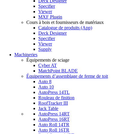
Deck Designer
Specifier
Viewer
MXF Plugin
Cours à bois et fournisseurs de matériaux
Catalogue de produits (App)
Deck Designer
Specifier
Viewer
Supply
Machineries
Équipements de sciage
Cyber AT
MatchPoint BLADE
Équipements d’assemblage de ferme de toit
Auto 8
Auto 10
AutoPress 14TL
Rouleau de finition
RoofTracker III
Jack Table
AutoPress 14RT
AutoPress 16RT
Auto Roll 14TR
Auto Roll 16TR