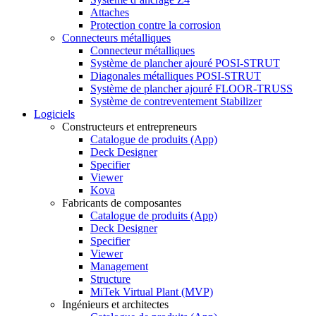
Attaches
Protection contre la corrosion
Connecteurs métalliques
Connecteur métalliques
Système de plancher ajouré POSI-STRUT
Diagonales métalliques POSI-STRUT
Système de plancher ajouré FLOOR-TRUSS
Système de contreventement Stabilizer
Logiciels
Constructeurs et entrepreneurs
Catalogue de produits (App)
Deck Designer
Specifier
Viewer
Kova
Fabricants de composantes
Catalogue de produits (App)
Deck Designer
Specifier
Viewer
Management
Structure
MiTek Virtual Plant (MVP)
Ingénieurs et architectes